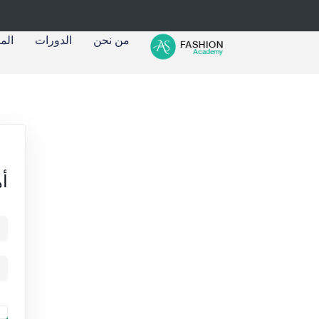
من نحن
الدورات
الم
أه