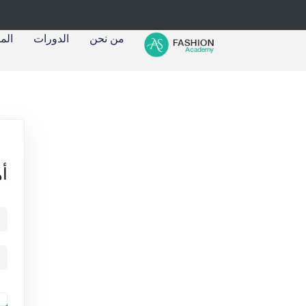
من نحن
الدورات
الم
أه