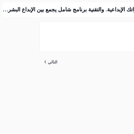
دبلوم الدفعة الاولى التسجيل مغلق لهذه الدفعة سنه داسيه كامله ( الابداع البشري والتكنولوجي في الازياء )طور مهاراتك الإبداعية. والتقنية برنامج شامل يجمع بين الإبداع البشري والتكنولوجيا مناهج متطورة. تواكب احتياجات سوق العمل. محتوى الدبلوم الابتكار.
التالي