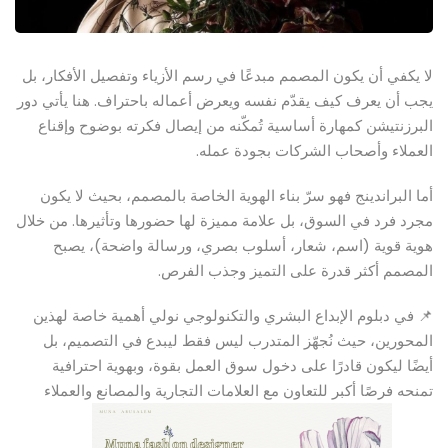
لا يكفي أن يكون المصمم مبدعًا في رسم الأزياء وتفصيل الأفكار، بل
يجب أن يعرف كيف يقدّم نفسه ويعرض أعماله باحتراف. هنا يأتي دور
البرزنتيشن كمهارة أساسية تُمكّنه من إيصال فكرته بوضوح وإقناع
العملاء وأصحاب الشركات بجودة عمله.
أما البراندينج فهو سرّ بناء الهوية الخاصة بالمصمم، بحيث لا يكون
مجرد فرد في السوق، بل علامة مميزة لها حضورها وتأثيرها. من خلال
هوية قوية (اسم، شعار، أسلوب بصري، ورسالة واضحة)، يصبح
المصمم أكثر قدرة على التميز وجذب الفرص.
📌 في دبلوم الإبداع البشري والتكنولوجي نولي أهمية خاصة لهذين
المحورين، حيث نُجهّز المتدرب ليس فقط ليبدع في التصميم، بل
أيضًا ليكون قادرًا على دخول سوق العمل بقوة، وبهوية احترافية
تمنحه فرصًا أكبر للتعاون مع العلامات التجارية والمصانع والعملاء