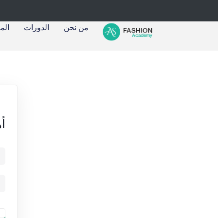
من نحن
الدورات
الم
أه