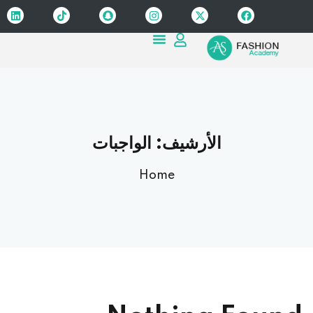
Sign up
Sign in
Sign in
Don’t have an account?
Sign up
الأرشيف:
الواجبات
Home
Lost your password?
Remember me