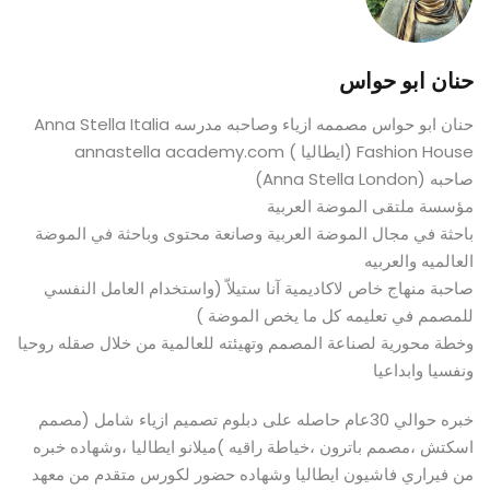
حنان ابو حواس
حنان ابو حواس مصممه ازياء وصاحبه مدرسه Anna Stella Italia
Fashion House (ايطاليا ) annastella academy.com
صاحبه (Anna Stella London)
مؤسسة ملتقى الموضة العربية
باحثة في مجال الموضة العربية وصانعة محتوى وباحثة في الموضة
العالميه والعربيه
صاحبة منهاج خاص لاكاديمية آنا ستيلاّ (واستخدام العامل النفسي
للمصمم في تعليمه كل ما يخص الموضة )
وخطة محورية لصناعة المصمم وتهيئته للعالمية من خلال صقله روحيا
ونفسيا وابداعيا
خبره حوالي 30عام حاصله على دبلوم تصميم ازياء شامل (مصمم
اسكتش ،مصمم باترون ،خياطة راقيه )ميلانو ايطاليا ،وشهاده خبره
من فيراري فاشيون ايطاليا وشهاده حضور لكورس متقدم من معهد