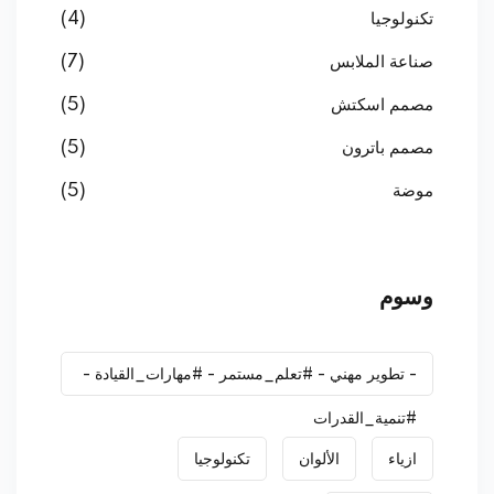
تكنولوجيا
(4)
صناعة الملابس
(7)
مصمم اسكتش
(5)
مصمم باترون
(5)
موضة
(5)
وسوم
- تطوير مهني - #تعلم_مستمر - #مهارات_القيادة -
#تنمية_القدرات
ازياء
الألوان
تكنولوجيا