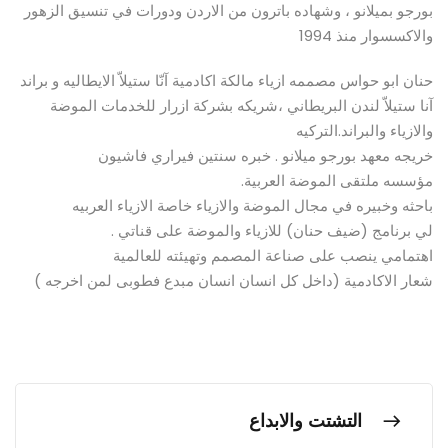
بورجو بميلانو ، وشهاده باترون من الاردن ودورات في تنسيق الزهور
والاكسسوار منذ 1994
حنان ابو حواس مصممه ازياء مالكة اكادمية آنّا ستيلاّ الايطاليه و براند
آنا ستيلاّ لندن البريطاني ،شريكه بشركة ازرار للخدمات الموضة
والازياء والبراند.التركيه
خريجه معهد بورجو ميلانو . خبره سنتين فيراري فاشيون
مؤسسه ملتقى الموضة العربية.
باحثه وخبيره في مجال الموضة والازياء خاصة الازياء العربيه
لي برنامج (ضيف حنان) للازياء والموضة على قناتي .
اهتمامي ينصب على صناعة المصمم وتهيئته للعالمية
شعار الاكادمية (داخل كل انسان انسان مبدع فطوبى لمن اخرجه )
التشتت والابداع